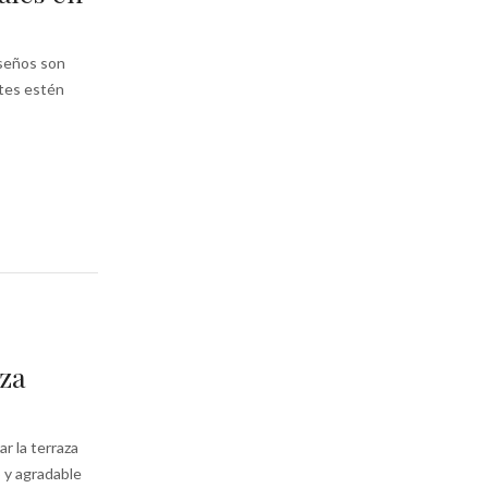
iseños son
ntes estén
aza
r la terraza
 y agradable