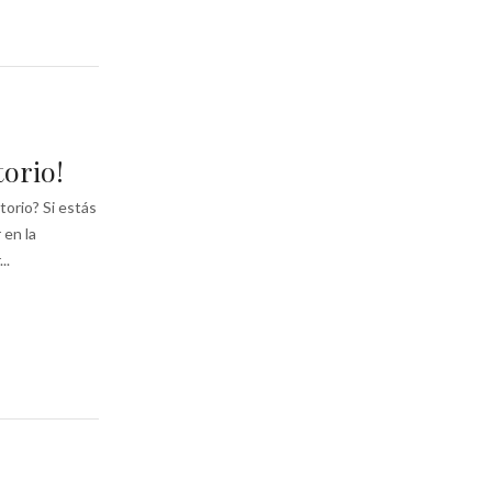
torio!
torio? Si estás
 en la
..