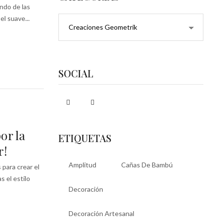
ndo de las
l suave...
Categorías
SOCIAL
or la
ETIQUETAS
r!
Amplitud
Cañas De Bambú
 para crear el
 el estilo
Decoración
Decoración Artesanal