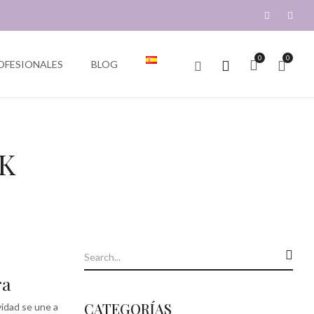
0
0
OFESIONALES
BLOG
K
ra
CATEGORÍAS
vidad se une a