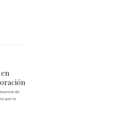
 en
coración
a mayoría de
ra que te