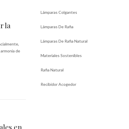
Lámparas Colgantes
r la
Lámparas De Rafia
Lámparas De Rafia Natural
ncialmente,
a armonía de
Materiales Sostenibles
Rafia Natural
Recibidor Acogedor
ales en