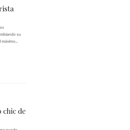
rista
tos
cambiando su
l máximo...
o chic de
cómo puede