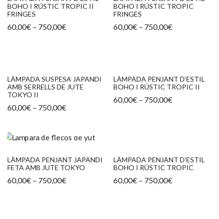
BOHO I RÚSTIC TROPIC II
BOHO I RÚSTIC TROPIC
FRINGES
FRINGES
Interval
Interval
60,00
€
–
750,00
€
60,00
€
–
750,00
€
de
de
preus:
preus:
60,00€
60,00€
a
a
750,00€
750,00€
LÀMPADA SUSPESA JAPANDI
LÀMPADA PENJANT D’ESTIL
AMB SERRELLS DE JUTE
BOHO I RÚSTIC TROPIC II
TOKYO II
Interval
60,00
€
–
750,00
€
Interval
de
60,00
€
–
750,00
€
de
preus:
preus:
60,00€
60,00€
a
a
750,00€
750,00€
LÀMPADA PENJANT JAPANDI
LÀMPADA PENJANT D’ESTIL
FETA AMB JUTE TOKYO
BOHO I RÚSTIC TROPIC
Interval
Interval
60,00
€
–
750,00
€
60,00
€
–
750,00
€
de
de
preus:
preus:
60,00€
60,00€
a
a
750,00€
750,00€