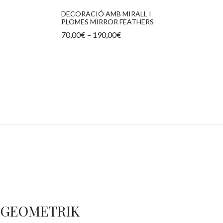
DECORACIÓ AMB MIRALL I
PLOMES MIRROR FEATHERS
Interval
70,00
€
–
190,00
€
de
preus:
70,00€
a
190,00€
GEOMETRIK