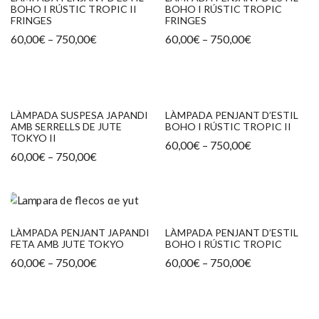
BOHO I RÚSTIC TROPIC II
BOHO I RÚSTIC TROPIC
FRINGES
FRINGES
Interval
Interval
60,00
€
–
750,00
€
60,00
€
–
750,00
€
de
de
preus:
preus:
60,00€
60,00€
a
a
750,00€
750,00€
LÀMPADA SUSPESA JAPANDI
LÀMPADA PENJANT D’ESTIL
AMB SERRELLS DE JUTE
BOHO I RÚSTIC TROPIC II
TOKYO II
Interval
60,00
€
–
750,00
€
Interval
de
60,00
€
–
750,00
€
de
preus:
preus:
60,00€
60,00€
a
a
750,00€
750,00€
LÀMPADA PENJANT JAPANDI
LÀMPADA PENJANT D’ESTIL
FETA AMB JUTE TOKYO
BOHO I RÚSTIC TROPIC
Interval
Interval
60,00
€
–
750,00
€
60,00
€
–
750,00
€
de
de
preus:
preus:
60,00€
60,00€
a
a
750,00€
750,00€