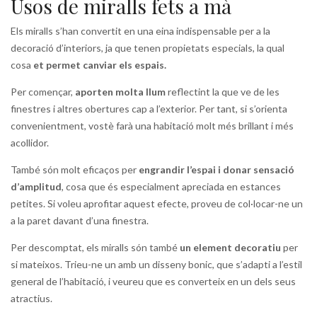
Usos de miralls fets a mà
Els miralls s’han convertit en una eina indispensable per a la
decoració d’interiors, ja que tenen propietats especials, la qual
cosa
et
permet canviar els espais.
Per començar,
aporten molta llum
reflectint la que ve de les
finestres i altres obertures cap a l’exterior. Per tant, si s’orienta
convenientment, vostè farà una habitació molt més brillant i més
acollidor.
També són molt eficaços per
engrandir l’espai i donar sensació
d’amplitud
, cosa que és especialment apreciada en estances
petites. Si voleu aprofitar aquest efecte, proveu de col·locar-ne un
a la paret davant d’una finestra.
Per descomptat, els miralls són també
un element decoratiu
per
si mateixos. Trieu-ne un amb un disseny bonic, que s’adapti a l’estil
general de l’habitació, i veureu que es converteix en un dels seus
atractius.