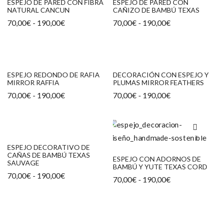
ESPEJO DE PARED CON FIBRA
ESPEJO DE PARED CON
NATURAL CANCUN
CAÑIZO DE BAMBÚ TEXAS
Rango
Rango
70,00
€
-
190,00
€
70,00
€
-
190,00
€
de
de
precios:
precios:
desde
desde
70,00€
70,00€
hasta
hasta
190,00€
190,00€
ESPEJO REDONDO DE RAFIA
DECORACIÓN CON ESPEJO Y
MIRROR RAFFIA
PLUMAS MIRROR FEATHERS
Rango
Rango
70,00
€
-
190,00
€
70,00
€
-
190,00
€
de
de
precios:
precios:
desde
desde
70,00€
70,00€
hasta
hasta
190,00€
190,00€
ESPEJO DECORATIVO DE
CAÑAS DE BAMBÚ TEXAS
ESPEJO CON ADORNOS DE
SAUVAGE
BAMBÚ Y YUTE TEXAS CORD
Rango
70,00
€
-
190,00
€
Rango
70,00
€
-
190,00
€
de
de
precios:
precios:
desde
desde
70,00€
70,00€
hasta
hasta