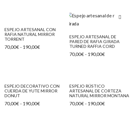
ESPEJO ARTESANAL CON
RAFIA NATURAL MIRROR
ESPEJO ARTESANAL DE
TORRENT
PARED DE RAFIA GIRADA
Rango
TURNED RAFFIA CORD
70,00
€
-
190,00
€
de
Rango
70,00
€
-
190,00
€
precios:
de
desde
precios:
70,00€
desde
hasta
70,00€
190,00€
hasta
190,00€
ESPEJO DECORATIVO CON
ESPEJO RÚSTICO
CUERDA DE YUTE MIRROR
ARTESANAL DE CORTEZA
DONUT
NATURAL MIRROR MONTANA
Rango
Rango
70,00
€
-
190,00
€
70,00
€
-
190,00
€
de
de
precios:
precios:
desde
desde
70,00€
70,00€
hasta
hasta
190,00€
190,00€