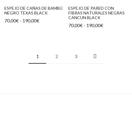
190,00€
190,00€
ESPEJO DE CAÑAS DE BAMBÚ
ESPEJO DE PARED CON
NEGRO TEXAS BLACK
FIBRAS NATURALES NEGRAS
CANCUN BLACK
Rango
70,00
€
-
190,00
€
de
Rango
70,00
€
-
190,00
€
precios:
de
desde
precios:
70,00€
desde
hasta
70,00€
190,00€
hasta
190,00€
1
2
3