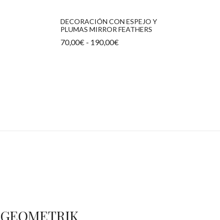
hasta
hasta
750,00€
750,00€
DECORACIÓN CON ESPEJO Y
PLUMAS MIRROR FEATHERS
Rango
70,00
€
-
190,00
€
de
precios:
desde
70,00€
hasta
190,00€
GEOMETRIK