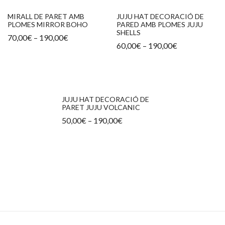
MIRALL DE PARET AMB
JUJU HAT DECORACIÓ DE
PLOMES MIRROR BOHO
PARED AMB PLOMES JUJU
SHELLS
Interval
70,00
€
–
190,00
€
de
Interval
60,00
€
–
190,00
€
preus:
de
70,00€
preus:
a
60,00€
190,00€
a
190,00€
JUJU HAT DECORACIÓ DE
PARET JUJU VOLCANIC
Interval
50,00
€
–
190,00
€
de
preus:
50,00€
a
190,00€