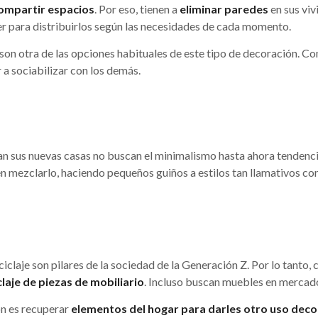
ompartir espacios
. Por eso, tienen a
eliminar paredes
en sus viv
r para distribuirlos según las necesidades de cada momento.
son otra de las opciones habituales de este tipo de decoración. Con 
 a sociabilizar con los demás.
 sus nuevas casas no buscan el minimalismo hasta ahora tendencia
en mezclarlo, haciendo pequeños guiños a estilos tan llamativos com
eciclaje son pilares de la sociedad de la Generación Z. Por lo tanto,
claje de piezas de mobiliario
. Incluso buscan muebles en mercad
ón es recuperar
elementos del hogar para darles otro uso deco