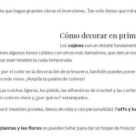
lta que hagas grandes obras ni inversiones. Tan solo tienes que mira
Cómo decorar en prim
Los
cojines
son un detalle fundamenta
en algunos tonos cálidos con otros más llamativos, que den un toq
 que sean tendencia cada temporada.
s por el color en la decoración de primavera, también puedes poner 
 más vivos. ¡Amplia tu paleta de colores!
 Las colchas ligeras, los plaids, las alfombras de crochet y las corti
en colores vivos y ¿por qué no? estampados.
ir muebles joviales, llenos de vida y con personalidad. P
uffs y 
plantas y las flores
no pueden faltar para dar un toque de fresco